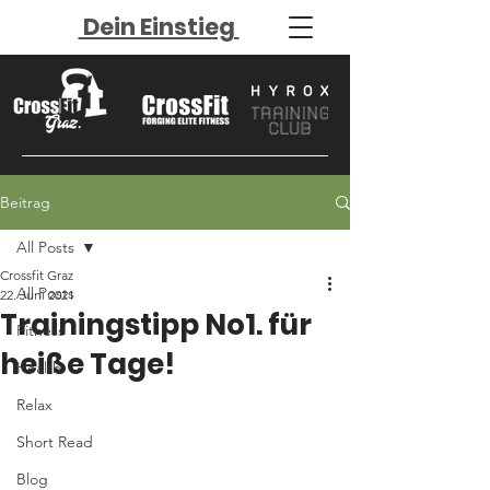
Dein Einstieg
Beitrag
All Posts
Crossfit Graz
All Posts
22. Juni 2021
Trainingstipp No1. für
Fitness
heiße Tage!
Health
Relax
Short Read
Blog