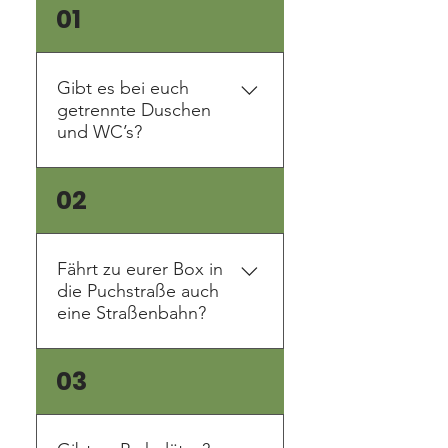
01
Gibt es bei euch
getrennte Duschen
und WC’s?
Natürlich! Aber Gegenfrage:
02
Ist das jetzt ein Grund für dich
herzukommen, oder hättest
du dir gewünscht es wäre
Fährt zu eurer Box in
anders?!
die Puchstraße auch
eine Straßenbahn?
Yes, wir sind öffentlich
03
supergut zu erreichen. Du
steigt einfach in die 5er-Bim
Richtung Puntigam ein und