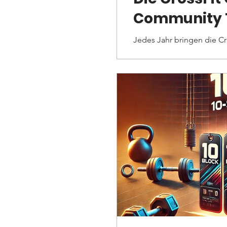
Community 
Jedes Jahr bringen die CrossFit Open Athleten aus der gan
einer Reihe von herausfor