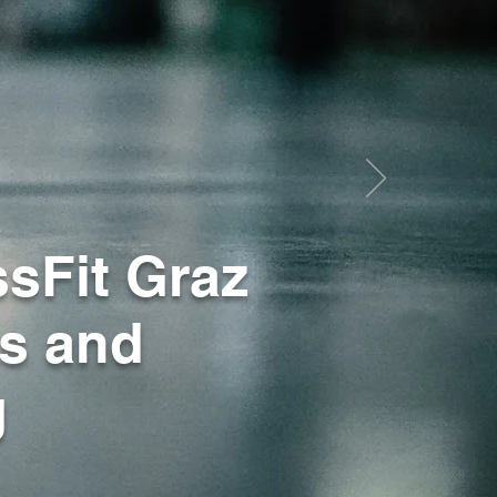
ssFit Graz
s and
g