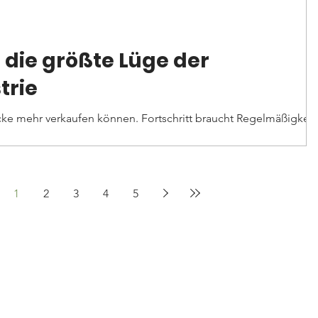
- die größte Lüge der
trie
ke mehr verkaufen können. Fortschritt braucht Regelmäßigkeit
rauf, dass man...
1
2
3
4
5