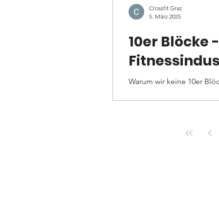
Crossfit Graz
5. März 2025
10er Blöcke 
Fitnessindus
Warum wir keine 10er Blöc
Unsere Methode basiert da