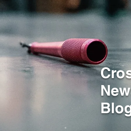
Cro
New
Blo