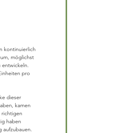
 kontinuierlich 
rum, möglichst 
u entwickeln. 
Einheiten pro 
ke dieser 
 haben, kamen 
 richtigen 
tig haben 
g aufzubauen. 