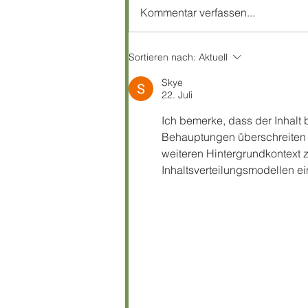
gemeinsam mit vielen
Kommentar verfassen...
motivierten Teilnehmer:innen
einen erfolgreichen Start ins
Jahr hingelegt – und jetzt geht...
Sortieren nach:
Aktuell
Skye
22. Juli
Ich bemerke, dass der Inhalt 
Behauptungen überschreiten n
weiteren Hintergrundkontext
Inhaltsverteilungsmodellen e