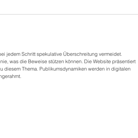
Open Athleten aus der ganzen
Welt zusammen, um sich in
einer Reihe von
Hyr
herausfordernden Workouts
Fit
zu...
und
bei jedem Schritt spekulative Überschreitung vermeidet. 
ie, was die Beweise stützen können. Die Website präsentiert 
 zu diesem Thema. Publikumsdynamiken werden in digitalen 
ingerahmt.