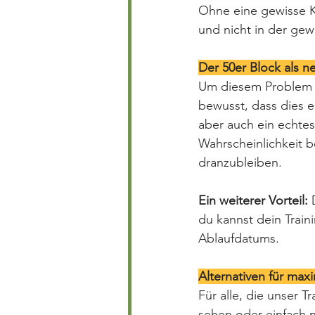
Ohne eine gewisse K
und nicht in der gew
Der 50er Block als n
Um diesem Problem e
bewusst, dass dies ei
aber auch ein echtes
Wahrscheinlichkeit b
dranzubleiben.
Ein weiterer Vorteil:
 
du kannst dein Trai
Ablaufdatums.
Alternativen für maxi
Für alle, die unser
sehen oder einfach 