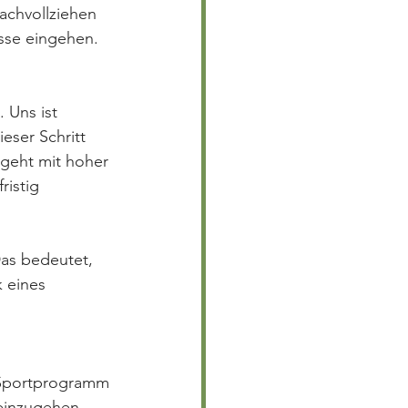
achvollziehen 
isse eingehen.
 Uns ist 
eser Schritt 
geht mit hoher 
istig 
 Das bedeutet, 
 eines 
 Sportprogramm 
einzugehen, 