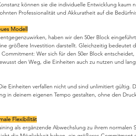
onstanz können sie die individuelle Entwicklung kaum n
ohnten Professionalität und Akkuratheit auf die Bedürfn
eues Modell
ntgegenzuwirken, haben wir den 50er Block eingeführt.
ne größere Investition darstellt. Gleichzeitig bedeutet di
 Commitment: Wer sich für den 50er Block entscheidet, 
ewusst den Weg, die Einheiten auch zu nutzen und langfr
Die Einheiten verfallen nicht und sind unlimitiert gültig.
ning in deinem eigenen Tempo gestalten, ohne den Druck
male Flexibilität
 Training als ergänzende Abwechslung zu ihrem normalen
nicht die Möglichkeit haben, ein größeres Commitment 