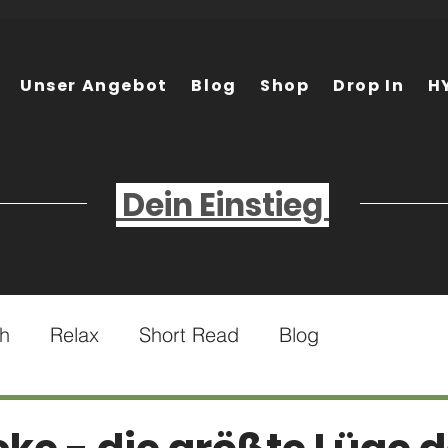
Unser Angebot
Blog
Shop
Drop In
H
Dein Einstieg
th
Relax
Short Read
Blog