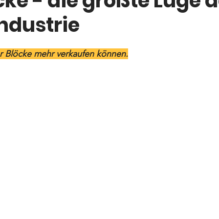
cke - die größte Lüge d
ndustrie
r Blöcke mehr verkaufen können.